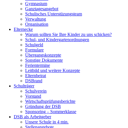
Gymnasium
Ganztagesangebot
Schulisches Unterstüzungsteam
Verwaltung
Organisation
Elternecke
Warum sollten Sie Ihre Kinder zu uns schicken?
Schul- und Kindergartenordnungen
Schulgeld
Formulare
Übergangskonzepte
Sonstige Dokumente
Ferientermine
Leitbild und weitere Konzepte
Elternbeirat
DSBrand
Schulträger
Schulverein
Vorstand
Wirtschaftsprüfungsberichte
Gründung der DSB
Sponsoring – Sommerklasse
DSB als Arbeitgeber
Unsere Schule in 4 min.
Stellenangebote