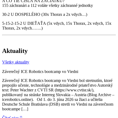
A ČO TIE ČÍSLA NA ZAČIATKU?
155 záchranári a 112 voláte všetky záchranné jednotky
30-2 U DOSPELÉHO (30x Thorax a 2x vdych…)
5-15-2-15-2 U DIEŤAŤA (5x vdych, 15x Thorax, 2x vdych, 15x
Thorax, 2x vdych…….)
Aktuality
Všetky aktuality
Záverečný ICE Robotics bootcamp vo Viedni
Záverečný ICE Robotics bootcamp vo Viedni bol stretnutím, ktoré
prepojilo učenie, technológie a medzinárodné priateľstvo Autorský
text: Peter Wachter z CVTI SR (https://www.cvtisr.sk/),
publikovaný na stránke Interreg Slovakia – Austria (Blog Archive –
icerobotics.online). Od 1. do 3. júna 2026 sa žiaci a učitelia
Deutsche Schule Bratislava (DSB) stretli vo Viedni na záverečnom
bootcampe […]
Čítať viac