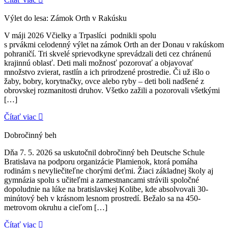
Výlet do lesa: Zámok Orth v Rakúsku
V máji 2026 Včielky a Trpaslíci podnikli spolu
s prvákmi celodenný výlet na zámok Orth an der Donau v rakúskom
pohraničí. Tri skvelé sprievodkyne sprevádzali deti cez chránenú
krajinnú oblasť. Deti mali možnosť pozorovať a objavovať
množstvo zvierat, rastlín a ich prirodzené prostredie. Či už išlo o
žaby, bobry, korytnačky, ovce alebo ryby – deti boli nadšené z
obrovskej rozmanitosti druhov. Všetko zažili a pozorovali všetkými
[…]
Čítať viac
Dobročinný beh
Dňa 7. 5. 2026 sa uskutočnil dobročinný beh Deutsche Schule
Bratislava na podporu organizácie Plamienok, ktorá pomáha
rodinám s nevyliečiteľne chorými deťmi. Žiaci základnej školy aj
gymnázia spolu s učiteľmi a zamestnancami strávili spoločné
dopoludnie na lúke na bratislavskej Kolibe, kde absolvovali 30-
minútový beh v krásnom lesnom prostredí. Bežalo sa na 450-
metrovom okruhu a cieľom […]
Čítať viac