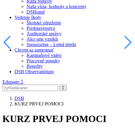
Rada rodičov
Naša vízia, hodnoty a koncepty
DSBrand
Vedenie školy
Školské združenie
Predstavenstvo
Audítorské správy
Ako sme vznikli
Sponzoring – Letná trieda
Chcem sa zamestnať
Kampaňové video
Pracovné ponuky
Benefity
DSB Observatórium
Edupage
DSB
KURZ PRVEJ POMOCI
KURZ PRVEJ POMOCI