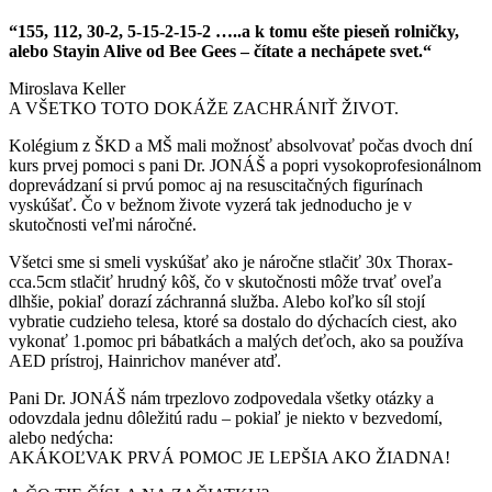
“155, 112, 30-2, 5-15-2-15-2 …..a k tomu ešte pieseň rolničky,
alebo Stayin Alive od Bee Gees – čítate a nechápete svet.“
Miroslava Keller
A VŠETKO TOTO DOKÁŽE ZACHRÁNIŤ ŽIVOT.
Kolégium z ŠKD a MŠ mali možnosť absolvovať počas dvoch dní
kurs prvej pomoci s pani Dr. JONÁŠ a popri vysokoprofesionálnom
doprevádzaní si prvú pomoc aj na resuscitačných figurínach
vyskúšať. Čo v bežnom živote vyzerá tak jednoducho je v
skutočnosti veľmi náročné.
Všetci sme si smeli vyskúšať ako je náročne stlačiť 30x Thorax-
cca.5cm stlačiť hrudný kôš, čo v skutočnosti môže trvať oveľa
dlhšie, pokiaľ dorazí záchranná služba. Alebo koľko síl stojí
vybratie cudzieho telesa, ktoré sa dostalo do dýchacích ciest, ako
vykonať 1.pomoc pri bábatkách a malých deťoch, ako sa používa
AED prístroj, Hainrichov manéver atď.
Pani Dr. JONÁŠ nám trpezlovo zodpovedala všetky otázky a
odovzdala jednu dôležitú radu – pokiaľ je niekto v bezvedomí,
alebo nedýcha:
AKÁKOĽVAK PRVÁ POMOC JE LEPŠIA AKO ŽIADNA!