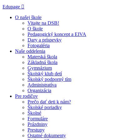
Edupage
O našej škole
Vitajte na DSB!
O škole
Pedagogický koncept a EIVA
Dary a príspevky
Fotogaléria
Naše oddelenia
Materská škola
Základná škola
Gymnázium
Školský klub detí
Školský podporný tím
Administratíva
Organizácia
Pre rodičov
Prečo dať deti k nám?
Školské poriadky
Školné
Formuláre
Prázdniny
Prestupy
Ostatné dokumenty