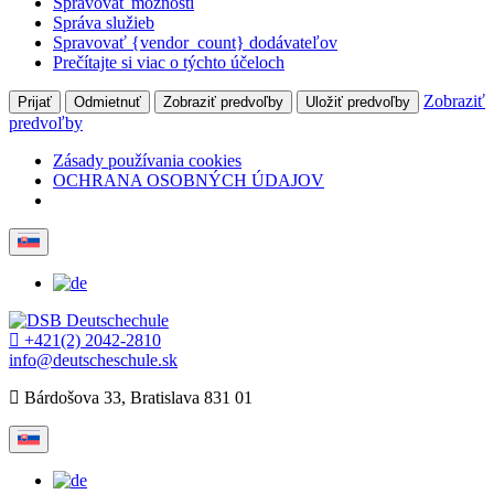
Spravovať možnosti
Správa služieb
Spravovať {vendor_count} dodávateľov
Prečítajte si viac o týchto účeloch
Zobraziť
Prijať
Odmietnuť
Zobraziť predvoľby
Uložiť predvoľby
predvoľby
Zásady používania cookies
OCHRANA OSOBNÝCH ÚDAJOV
+421(2) 2042-2810
info@deutscheschule.sk
Bárdošova 33, Bratislava 831 01