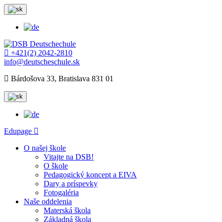
+421(2) 2042-2810
info@deutscheschule.sk
Bárdošova 33, Bratislava 831 01
Edupage
O našej škole
Vitajte na DSB!
O škole
Pedagogický koncept a EIVA
Dary a príspevky
Fotogaléria
Naše oddelenia
Materská škola
Základná škola