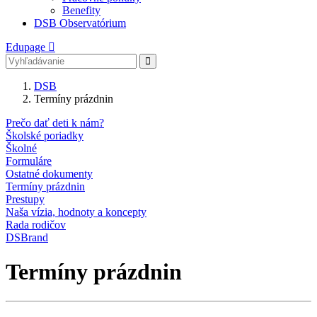
Benefity
DSB Observatórium
Edupage
DSB
Termíny prázdnin
Prečo dať deti k nám?
Školské poriadky
Školné
Formuláre
Ostatné dokumenty
Termíny prázdnin
Prestupy
Naša vízia, hodnoty a koncepty
Rada rodičov
DSBrand
Termíny prázdnin