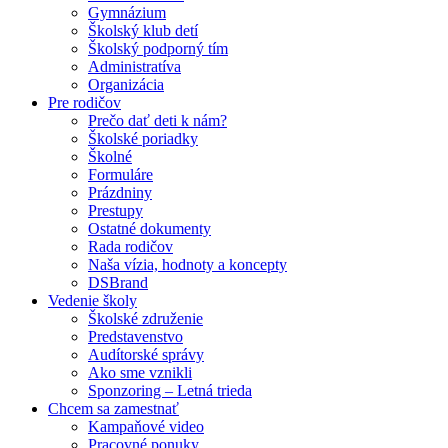
Gymnázium
Školský klub detí
Školský podporný tím
Administratíva
Organizácia
Pre rodičov
Prečo dať deti k nám?
Školské poriadky
Školné
Formuláre
Prázdniny
Prestupy
Ostatné dokumenty
Rada rodičov
Naša vízia, hodnoty a koncepty
DSBrand
Vedenie školy
Školské združenie
Predstavenstvo
Audítorské správy
Ako sme vznikli
Sponzoring – Letná trieda
Chcem sa zamestnať
Kampaňové video
Pracovné ponuky