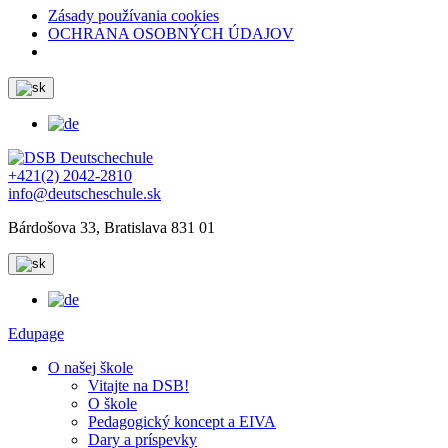
Zásady používania cookies
OCHRANA OSOBNÝCH ÚDAJOV
+421(2) 2042-2810
info@deutscheschule.sk
Bárdošova 33, Bratislava 831 01
Edupage
O našej škole
Vitajte na DSB!
O škole
Pedagogický koncept a EIVA
Dary a príspevky