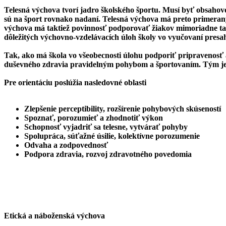
Telesná výchova tvorí jadro školského športu. Musí byť obsahovo,
sú na šport rovnako nadaní. Telesná výchova má preto primeran
výchova má taktiež povinnosť podporovať žiakov mimoriadne tale
dôležitých výchovno-vzdelávacích úloh školy vo vyučovaní presah
Tak, ako má škola vo všeobecnosti úlohu podporiť pripravenosť 
duševného zdravia pravidelným pohybom a športovaním. Tým je zj
Pre orientáciu poslúžia nasledovné oblasti
Zlepšenie perceptibility, rozšírenie pohybových skúseností
Spoznať, porozumieť a zhodnotiť výkon
Schopnosť vyjadriť sa telesne, vytvárať pohyby
Spolupráca, súťažné úsilie, kolektívne porozumenie
Odvaha a zodpovednosť
Podpora zdravia, rozvoj zdravotného povedomia
Etická a náboženská výchova