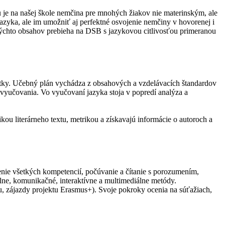
je na našej škole nemčina pre mnohých žiakov nie materinským, ale
jazyka, ale im umožniť aj perfektné osvojenie nemčiny v hovorenej i
ýchto obsahov prebieha na DSB s jazykovou citlivosťou primeranou
natky. Učebný plán vychádza z obsahových a vzdelávacích štandardov
vyučovania. Vo vyučovaní jazyka stoja v popredí analýza a
ikou literárneho textu, metrikou a získavajú informácie o autoroch a
enie všetkých kompetencií, počúvanie a čítanie s porozumením,
ne, komunikačné, interaktívne a multimediálne metódy.
u, zájazdy projektu Erasmus+). Svoje pokroky ocenia na súťažiach,