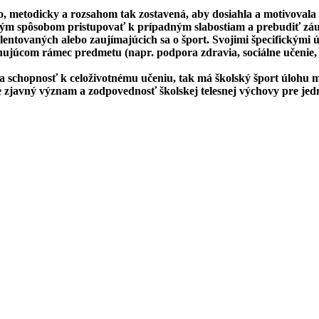
 metodicky a rozsahom tak zostavená, aby dosiahla a motivovala v 
ým spôsobom pristupovať k prípadným slabostiam a prebudiť záuj
ntovaných alebo zaujímajúcich sa o šport. Svojimi špecifickými 
ujúcom rámec predmetu (napr. podpora zdravia, sociálne učenie, v
a schopnosť k celoživotnému učeniu, tak má školský šport úlohu m
avný význam a zodpovednosť školskej telesnej výchovy pre jednot