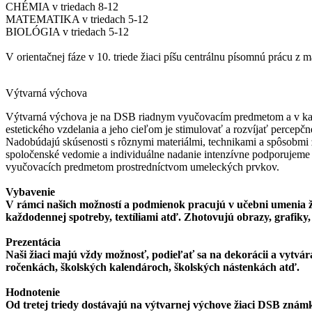
CHÉMIA v triedach 8-12
MATEMATIKA v triedach 5-12
BIOLÓGIA v triedach 5-12
V orientačnej fáze v 10. triede žiaci píšu centrálnu písomnú prácu z 
Výtvarná výchova
Výtvarná výchova je na DSB riadnym vyučovacím predmetom a v každe
estetického vzdelania a jeho cieľom je stimulovať a rozvíjať percepčn
Nadobúdajú skúsenosti s rôznymi materiálmi, technikami a spôsobmi
spoločenské vedomie a individuálne nadanie intenzívne podporujeme
vyučovacích predmetom prostredníctvom umeleckých prvkov.
Vybavenie
V rámci našich možností a podmienok pracujú v učebni umenia ži
každodennej spotreby, textíliami atď. Zhotovujú obrazy, grafiky, 
Prezentácia
Naši žiaci majú vždy možnosť, podieľať sa na dekorácii a vytvára
ročenkách, školských kalendároch, školských nástenkách atď.
Hodnotenie
Od tretej triedy dostávajú na výtvarnej výchove žiaci DSB znám