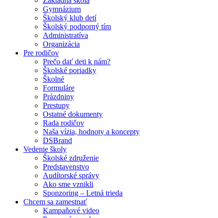
Základná škola
Gymnázium
Školský klub detí
Školský podporný tím
Administratíva
Organizácia
Pre rodičov
Prečo dať deti k nám?
Školské poriadky
Školné
Formuláre
Prázdniny
Prestupy
Ostatné dokumenty
Rada rodičov
Naša vízia, hodnoty a koncepty
DSBrand
Vedenie školy
Školské združenie
Predstavenstvo
Audítorské správy
Ako sme vznikli
Sponzoring – Letná trieda
Chcem sa zamestnať
Kampaňové video