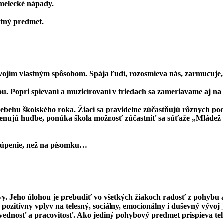
 umelecké nápady.
itný predmet.
ojím vlastným spôsobom. Spája ľudí, rozosmieva nás, zarmucuje, 
u. Popri spievaní a muzicírovaní v triedach sa zameriavame aj na
iebehu školského roka. Žiaci sa pravidelne zúčastňujú rôznych p
venujú hudbe, ponúka škola možnosť zúčastniť sa súťaže „Mládež 
túpenie, než na písomku…
vy. Jeho úlohou je prebudiť vo všetkých žiakoch radosť z pohybu 
ozitívny vplyv na telesný, sociálny, emocionálny i duševný vývoj
vednosť a pracovitosť. Ako jediný pohybový predmet prispieva tel