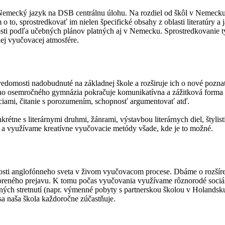
Nemecký jazyk na DSB centrálnu úlohu. Na rozdiel od škôl v Nemecku 
o, sprostredkovať im nielen špecifické obsahy z oblasti literatúry a 
sti podľa učebných plánov platných aj v Nemecku. Sprostredkovanie t
ej vyučovacej atmosfére.
 vedomosti nadobudnuté na základnej škole a rozširuje ich o nové poz
šho osemročného gymnázia pokračuje komunikatívna a zážitková forma 
rmáciami, čitanie s porozumením, schopnosť argumentovať atď.
rétne s literárnymi druhmi, žánrami, výstavbou literárnych diel, štylist
i a využívame kreatívne vyučovacie metódy všade, kde je to možné.
štnosti anglofónneho sveta v živom vyučovacom procese. Dbáme o rozšír
oreného prejavu. K tomu počas vyučovania využívame rôznorodé sociál
ných stretnutí (napr. výmenné pobyty s partnerskou školou v Holandsk
 sa naša škola každoročne zúčastňuje.