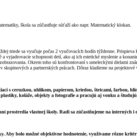
matematiky, škola sa zúčastňuje súťaží ako napr. Matematický klokan.
j triede sa vyučuje počas 2 vyučovacích hodín týždenne. Prispieva 
é a vyjadrovacie schopnosti detí, ako aj ich estetické myslenie a kona
 zobrazovania. Okrem toho sú konfrontovaní s umeleckými dielami zná
 v skupinových a partnerských prácach. Dôraz kladieme na projektové
aci s ceruzkou, uhlíkom, papierom, kriedou, štetcami, farbou, hl
plastiky, koláže, objekty a fotografie a pracujú aj vonku a študujú
ní prostredia vlastnej školy. Radi sa zúčastňujeme na interných i
ky. Aby bolo možné objektívne hodnotenie, využívame rôzne kritér