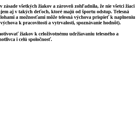
zásade všetkých žiakov a zároveň zohľadnila, že nie všetci žiaci
em aj v takých deťoch, ktoré majú od športu odstup. Telesná
úlohami a možnosťami môže telesná výchova prispieť k naplneniu
ýchova k pracovitosti a vytrvalosti, spoznávanie hodnôt).
otivovať žiakov k celoživotnému udržiavaniu telesného a
livca i celú spoločnosť.