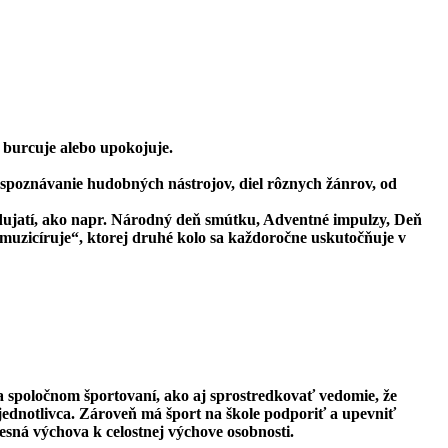
burcuje alebo upokojuje.
 spoznávanie hudobných nástrojov, diel rôznych žánrov, od
odujatí, ako napr. Národný deň smútku, Adventné impulzy, Deň
muzicíruje“, ktorej druhé kolo sa každoročne uskutočňuje v
a spoločnom športovaní, ako aj sprostredkovať vedomie, že
 jednotlivca. Zároveň má šport na škole podporiť a upevniť
esná výchova k celostnej výchove osobnosti.