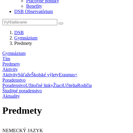
Pracovné ponuky
Benefity
DSB Observatórium
DSB
Gymnázium
Predmety
Gymnázium
Tím
Predmety
Aktivity
Aktivity
Súťaže
Školské výlety
Erasmus+
Poradenstvo
Poradenstvo
Užitočné linky
Žiaci
Učitelia
Rodičia
Študijné poradenstvo
Aktuality
Predmety
NEMECKÝ JAZYK