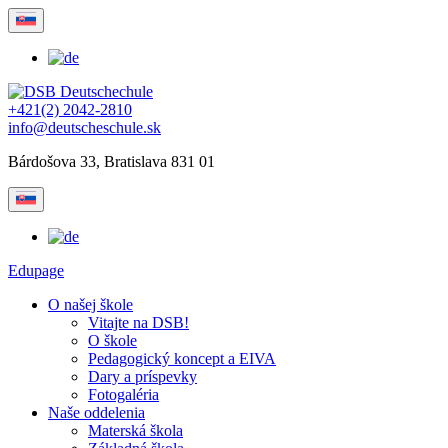
+421(2) 2042-2810
info@deutscheschule.sk
Bárdošova 33, Bratislava 831 01
Edupage
O našej škole
Vitajte na DSB!
O škole
Pedagogický koncept a EIVA
Dary a príspevky
Fotogaléria
Naše oddelenia
Materská škola