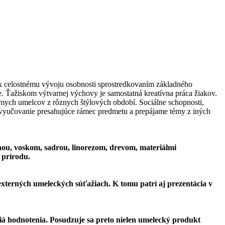
k celostnému vývoju osobnosti sprostredkovaním základného
nie. Ťažiskom výtvarnej výchovy je samostatná kreatívna práca žiakov.
mych umelcov z rôznych štýlových období. Sociálne schopnosti,
 vyučovanie presahujúce rámec predmetu a prepájame témy z iných
inou, voskom, sadrou, linorezom, drevom, materiálmi
 prírodu.
 externých umeleckých súťažiach. K tomu patrí aj prezentácia v
iá hodnotenia. Posudzuje sa preto nielen umelecký produkt