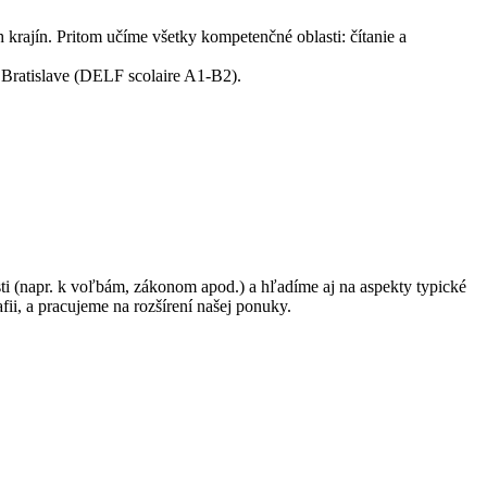
rajín. Pritom učíme všetky kompetenčné oblasti: čítanie a
v Bratislave (DELF scolaire A1-B2).
i (napr. k voľbám, zákonom apod.) a hľadíme aj na aspekty typické
ii, a pracujeme na rozšírení našej ponuky.