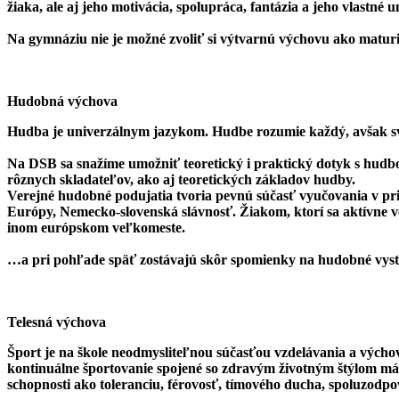
žiaka, ale aj jeho motivácia, spolupráca, fantázia a jeho vlastné
Na gymnáziu nie je možné zvoliť si výtvarnú výchovu ako matur
Hudobná výchova
Hudba je univerzálnym jazykom. Hudbe rozumie každý, avšak sv
Na DSB sa snažíme umožniť teoretický i praktický dotyk s hudbo
rôznych skladateľov, ako aj teoretických základov hudby.
Verejné hudobné podujatia tvoria pevnú súčasť vyučovania v pr
Európy, Nemecko-slovenská slávnosť. Žiakom, ktorí sa aktívne 
inom európskom veľkomeste.
…a pri pohľade späť zostávajú skôr spomienky na hudobné vys
Telesná výchova
Šport je na škole neodmysliteľnou súčasťou vzdelávania a výcho
kontinuálne športovanie spojené so zdravým životným štýlom má p
schopnosti ako toleranciu, férovosť, tímového ducha, spoluzodpo