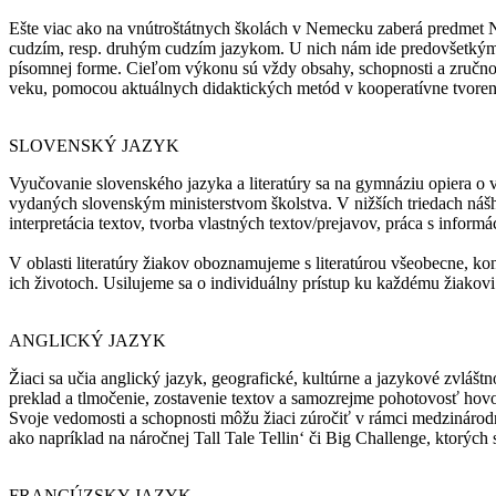
Ešte viac ako na vnútroštátnych školách v Nemecku zaberá predmet 
cudzím, resp. druhým cudzím jazykom. U nich nám ide predovšetkým o t
písomnej forme. Cieľom výkonu sú vždy obsahy, schopnosti a zručno
veku, pomocou aktuálnych didaktických metód v kooperatívne tvoren
SLOVENSKÝ JAZYK
Vyučovanie slovenského jazyka a literatúry sa na gymnáziu opiera o
vydaných slovenským ministerstvom školstva. V nižších triedach ná
interpretácia textov, tvorba vlastných textov/prejavov, práca s info
V oblasti literatúry žiakov oboznamujeme s literatúrou všeobecne, konk
ich životoch. Usilujeme sa o individuálny prístup ku každému žiakov
ANGLICKÝ JAZYK
Žiaci sa učia anglický jazyk, geografické, kultúrne a jazykové zvlá
preklad a tlmočenie, zostavenie textov a samozrejme pohotovosť hov
Svoje vedomosti a schopnosti môžu žiaci zúročiť v rámci medzinárod
ako napríklad na náročnej Tall Tale Tellin‘ či Big Challenge, ktorých
FRANCÚZSKY JAZYK