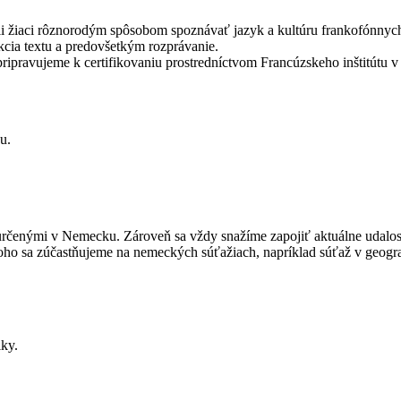
žiaci rôznorodým spôsobom spoznávať jazyk a kultúru frankofónnych k
cia textu a predovšetkým rozprávanie.
pripravujeme k certifikovaniu prostredníctvom Francúzskeho inštitútu 
u.
rčenými v Nemecku. Zároveň sa vždy snažíme zapojiť aktuálne udalost
 toho sa zúčastňujeme na nemeckých súťažiach, napríklad súťaž v geograf
iky.