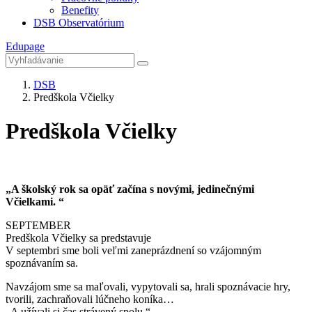
Benefity
DSB Observatórium
Edupage
DSB
Predškola Včielky
Predškola Včielky
„A školský rok sa opäť začína s novými, jedinečnými
Včielkami. “
SEPTEMBER
Predškola Včielky sa predstavuje
V septembri sme boli veľmi zaneprázdnení so vzájomným
spoznávaním sa.
Navzájom sme sa maľovali, vypytovali sa, hrali spoznávacie hry,
tvorili, zachraňovali lúčneho koníka…
„A užívali si čas strávený spolu.“