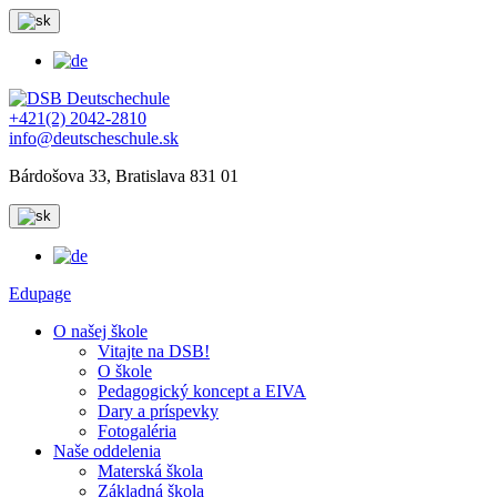
+421(2) 2042-2810
info@deutscheschule.sk
Bárdošova 33, Bratislava 831 01
Edupage
O našej škole
Vitajte na DSB!
O škole
Pedagogický koncept a EIVA
Dary a príspevky
Fotogaléria
Naše oddelenia
Materská škola
Základná škola