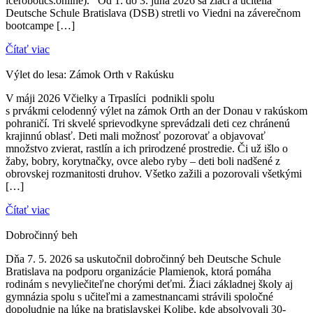
icerobotics.online). Od 1. do 3. júna 2026 sa žiaci a učitelia
Deutsche Schule Bratislava (DSB) stretli vo Viedni na záverečnom
bootcampe […]
Čítať viac
Výlet do lesa: Zámok Orth v Rakúsku
V máji 2026 Včielky a Trpaslíci podnikli spolu
s prvákmi celodenný výlet na zámok Orth an der Donau v rakúskom
pohraničí. Tri skvelé sprievodkyne sprevádzali deti cez chránenú
krajinnú oblasť. Deti mali možnosť pozorovať a objavovať
množstvo zvierat, rastlín a ich prirodzené prostredie. Či už išlo o
žaby, bobry, korytnačky, ovce alebo ryby – deti boli nadšené z
obrovskej rozmanitosti druhov. Všetko zažili a pozorovali všetkými
[…]
Čítať viac
Dobročinný beh
Dňa 7. 5. 2026 sa uskutočnil dobročinný beh Deutsche Schule
Bratislava na podporu organizácie Plamienok, ktorá pomáha
rodinám s nevyliečiteľne chorými deťmi. Žiaci základnej školy aj
gymnázia spolu s učiteľmi a zamestnancami strávili spoločné
dopoludnie na lúke na bratislavskej Kolibe, kde absolvovali 30-