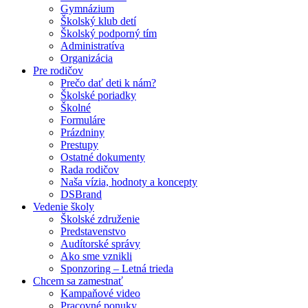
Gymnázium
Školský klub detí
Školský podporný tím
Administratíva
Organizácia
Pre rodičov
Prečo dať deti k nám?
Školské poriadky
Školné
Formuláre
Prázdniny
Prestupy
Ostatné dokumenty
Rada rodičov
Naša vízia, hodnoty a koncepty
DSBrand
Vedenie školy
Školské združenie
Predstavenstvo
Audítorské správy
Ako sme vznikli
Sponzoring – Letná trieda
Chcem sa zamestnať
Kampaňové video
Pracovné ponuky