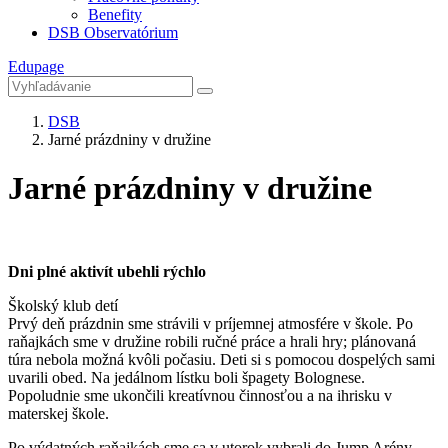
Benefity
DSB Observatórium
Edupage
DSB
Jarné prázdniny v družine
Jarné prázdniny v družine
Dni plné aktivít ubehli rýchlo
Školský klub detí
Prvý deň prázdnin sme strávili v príjemnej atmosfére v škole. Po
raňajkách sme v družine robili ručné práce a hrali hry; plánovaná
túra nebola možná kvôli počasiu. Deti si s pomocou dospelých sami
uvarili obed. Na jedálnom lístku boli špagety Bolognese.
Popoludnie sme ukončili kreatívnou činnosťou a na ihrisku v
materskej škole.
Po výdatných raňajkách sme sa v utorok vybrali do Jump Arény.