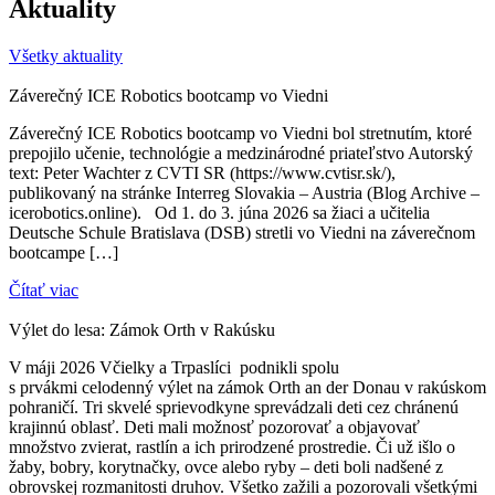
Aktuality
Všetky aktuality
Záverečný ICE Robotics bootcamp vo Viedni
Záverečný ICE Robotics bootcamp vo Viedni bol stretnutím, ktoré
prepojilo učenie, technológie a medzinárodné priateľstvo Autorský
text: Peter Wachter z CVTI SR (https://www.cvtisr.sk/),
publikovaný na stránke Interreg Slovakia – Austria (Blog Archive –
icerobotics.online). Od 1. do 3. júna 2026 sa žiaci a učitelia
Deutsche Schule Bratislava (DSB) stretli vo Viedni na záverečnom
bootcampe […]
Čítať viac
Výlet do lesa: Zámok Orth v Rakúsku
V máji 2026 Včielky a Trpaslíci podnikli spolu
s prvákmi celodenný výlet na zámok Orth an der Donau v rakúskom
pohraničí. Tri skvelé sprievodkyne sprevádzali deti cez chránenú
krajinnú oblasť. Deti mali možnosť pozorovať a objavovať
množstvo zvierat, rastlín a ich prirodzené prostredie. Či už išlo o
žaby, bobry, korytnačky, ovce alebo ryby – deti boli nadšené z
obrovskej rozmanitosti druhov. Všetko zažili a pozorovali všetkými