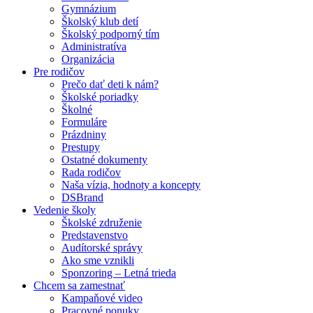
Gymnázium
Školský klub detí
Školský podporný tím
Administratíva
Organizácia
Pre rodičov
Prečo dať deti k nám?
Školské poriadky
Školné
Formuláre
Prázdniny
Prestupy
Ostatné dokumenty
Rada rodičov
Naša vízia, hodnoty a koncepty
DSBrand
Vedenie školy
Školské združenie
Predstavenstvo
Audítorské správy
Ako sme vznikli
Sponzoring – Letná trieda
Chcem sa zamestnať
Kampaňové video
Pracovné ponuky