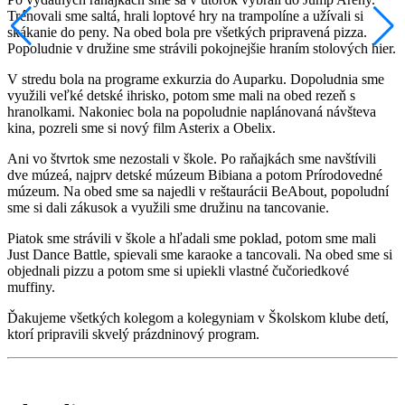
Trénovali sme saltá, hrali loptové hry na trampolíne a užívali si
skákanie do peny. Na obed bola pre všetkých pripravená pizza.
Popoludnie v družine sme strávili pokojnejšie hraním stolových hier.
V stredu bola na programe exkurzia do Auparku. Dopoludnia sme
využili veľké detské ihrisko, potom sme mali na obed rezeň s
hranolkami. Nakoniec bola na popoludnie naplánovaná návšteva
kina, pozreli sme si nový film Asterix a Obelix.
Ani vo štvrtok sme nezostali v škole. Po raňajkách sme navštívili
dve múzeá, najprv detské múzeum Bibiana a potom Prírodovedné
múzeum. Na obed sme sa najedli v reštaurácii BeAbout, popoludní
sme si dali zákusok a využili sme družinu na tancovanie.
Piatok sme strávili v škole a hľadali sme poklad, potom sme mali
Just Dance Battle, spievali sme karaoke a tancovali. Na obed sme si
objednali pizzu a potom sme si upiekli vlastné čučoriedkové
muffiny.
Ďakujeme všetkých kolegom a kolegyniam v Školskom klube detí,
ktorí pripravili skvelý prázdninový program.