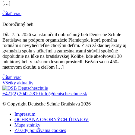
[…]
Čítať viac
Dobročinný beh
Dňa 7. 5. 2026 sa uskutočnil dobročinný beh Deutsche Schule
Bratislava na podporu organizácie Plamienok, ktorá pomáha
rodinám s nevyliečiteľne chorými deťmi. Žiaci základnej školy aj
gymnázia spolu s učiteľmi a zamestnancami strávili spoločné
dopoludnie na lúke na bratislavskej Kolibe, kde absolvovali 30-
minútový beh v krásnom lesnom prostredí. Bežalo sa na 450-
metrovom okruhu a cieľom […]
Čítať viac
Všetky aktuality
+421(2) 2042-2810
info@deutscheschule.sk
© Copyright Deutsche Schule Bratislava 2026
Impressum
OCHRANA OSOBNÝCH ÚDAJOV
Mapa stránky
Zásady používania cookies