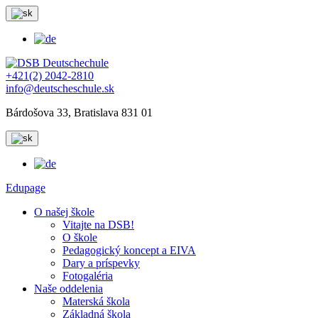
+421(2) 2042-2810
info@deutscheschule.sk
Bárdošova 33, Bratislava 831 01
Edupage
O našej škole
Vitajte na DSB!
O škole
Pedagogický koncept a EIVA
Dary a príspevky
Fotogaléria
Naše oddelenia
Materská škola
Základná škola