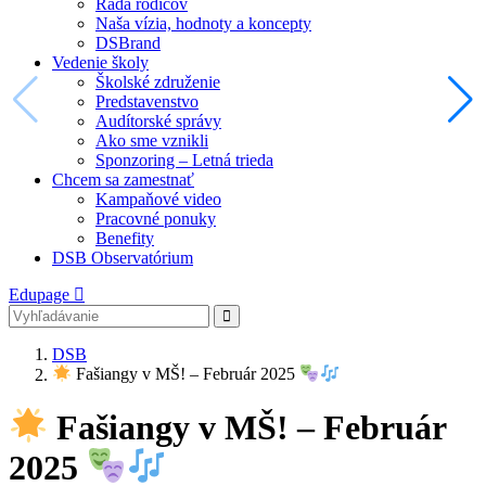
Rada rodičov
Naša vízia, hodnoty a koncepty
DSBrand
Vedenie školy
Školské združenie
Predstavenstvo
Audítorské správy
Ako sme vznikli
Sponzoring – Letná trieda
Chcem sa zamestnať
Kampaňové video
Pracovné ponuky
Benefity
DSB Observatórium
Edupage
DSB
Fašiangy v MŠ! – Február 2025
Fašiangy v MŠ! – Február
2025