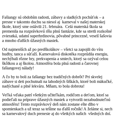
Fašiangy sú obdobím radosti, zábavy a sladkých pochúťok – a
presne v takomto duchu sa niesol aj karneval v našej materskej
škole, ktorý sme oslávili 21. februára. Celá materská škola sa
premenila na rozprávkovú ríšu plnú fantázie, kde sa stretli rozkošné
zvieratká, udatní superhrdinovia, pôvabné princezné, veselí šašovia
a mnoho ďalších úžasných masiek.
Od najmenších až po predškolákov – všetci sa zapojili do víru
hudby, tanca a súťaží. Karnevalová diskotéka rozprúdila energiu,
nechýbali rôzne hry, prekvapenia a smiech, ktorý sa ozýval celou
škôlkou a aj školou. Atmosféra bola plná radosti a čarovnej
fašiangovej nálady!
A čo by to boli za fašiangy bez tradičných dobrôt? Pri skvelej
zábave si deti pochutnali na lahodných šiškách, ktoré boli mäkučké,
nadýchané a plné lekváru. Mňam, to bola dobrota!
Veľká vďaka patrí všetkým učiteľkám, rodičom a deťom, ktorí sa
podieľali na príprave úžasných masiek a vytvorili nezabudnuteľnú
atmosféru! Tento rozprávkový deň nám zostane ešte dlho v
spomienkach a už teraz sa tešíme na ďalší ročník! A želáme si, nech
sa karnevalový duch prenesie aj do všetkých našich všedných dní.