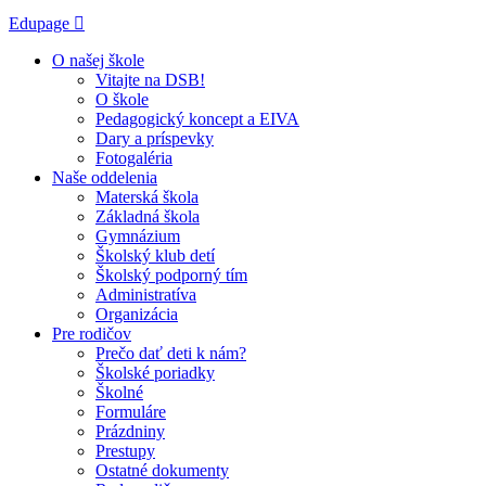
Edupage
O našej škole
Vitajte na DSB!
O škole
Pedagogický koncept a EIVA
Dary a príspevky
Fotogaléria
Naše oddelenia
Materská škola
Základná škola
Gymnázium
Školský klub detí
Školský podporný tím
Administratíva
Organizácia
Pre rodičov
Prečo dať deti k nám?
Školské poriadky
Školné
Formuláre
Prázdniny
Prestupy
Ostatné dokumenty