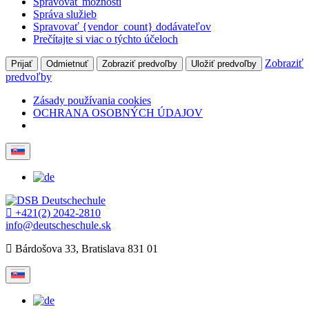
Spravovať možnosti
Správa služieb
Spravovať {vendor_count} dodávateľov
Prečítajte si viac o týchto účeloch
Zobraziť
Prijať
Odmietnuť
Zobraziť predvoľby
Uložiť predvoľby
predvoľby
Zásady používania cookies
OCHRANA OSOBNÝCH ÚDAJOV
+421(2) 2042-2810
info@deutscheschule.sk
Bárdošova 33, Bratislava 831 01