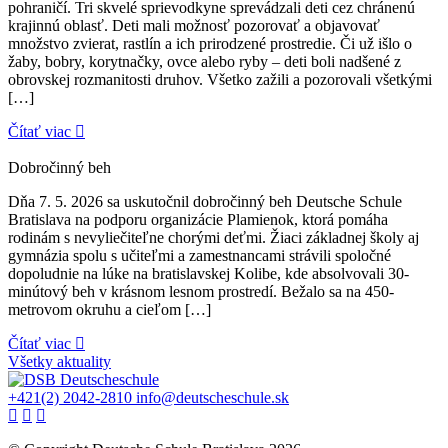
pohraničí. Tri skvelé sprievodkyne sprevádzali deti cez chránenú
krajinnú oblasť. Deti mali možnosť pozorovať a objavovať
množstvo zvierat, rastlín a ich prirodzené prostredie. Či už išlo o
žaby, bobry, korytnačky, ovce alebo ryby – deti boli nadšené z
obrovskej rozmanitosti druhov. Všetko zažili a pozorovali všetkými
[…]
Čítať viac
Dobročinný beh
Dňa 7. 5. 2026 sa uskutočnil dobročinný beh Deutsche Schule
Bratislava na podporu organizácie Plamienok, ktorá pomáha
rodinám s nevyliečiteľne chorými deťmi. Žiaci základnej školy aj
gymnázia spolu s učiteľmi a zamestnancami strávili spoločné
dopoludnie na lúke na bratislavskej Kolibe, kde absolvovali 30-
minútový beh v krásnom lesnom prostredí. Bežalo sa na 450-
metrovom okruhu a cieľom […]
Čítať viac
Všetky aktuality
+421(2) 2042-2810
info@deutscheschule.sk