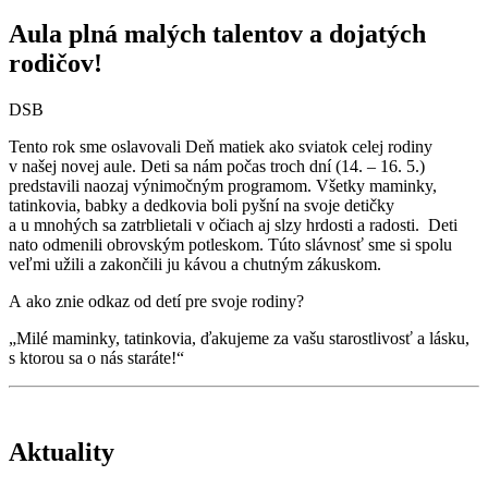
Aula plná malých talentov a dojatých
rodičov!
DSB
Tento rok sme oslavovali Deň matiek ako sviatok celej rodiny
v našej novej aule. Deti sa nám počas troch dní (14. – 16. 5.)
predstavili naozaj výnimočným programom. Všetky maminky,
tatinkovia, babky a dedkovia boli pyšní na svoje detičky
a u mnohých sa zatrblietali v očiach aj slzy hrdosti a radosti. Deti
nato odmenili obrovským potleskom. Túto slávnosť sme si spolu
veľmi užili a zakončili ju kávou a chutným zákuskom.
A ako znie odkaz od detí pre svoje rodiny?
„Milé maminky, tatinkovia, ďakujeme za vašu starostlivosť a lásku,
s ktorou sa o nás staráte!“
Aktuality