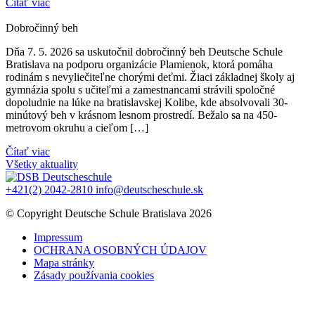
Čítať viac
Dobročinný beh
Dňa 7. 5. 2026 sa uskutočnil dobročinný beh Deutsche Schule
Bratislava na podporu organizácie Plamienok, ktorá pomáha
rodinám s nevyliečiteľne chorými deťmi. Žiaci základnej školy aj
gymnázia spolu s učiteľmi a zamestnancami strávili spoločné
dopoludnie na lúke na bratislavskej Kolibe, kde absolvovali 30-
minútový beh v krásnom lesnom prostredí. Bežalo sa na 450-
metrovom okruhu a cieľom […]
Čítať viac
Všetky aktuality
+421(2) 2042-2810
info@deutscheschule.sk
© Copyright Deutsche Schule Bratislava 2026
Impressum
OCHRANA OSOBNÝCH ÚDAJOV
Mapa stránky
Zásady používania cookies
Vytvorené v
Narative