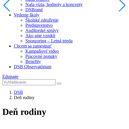
Naša vízia, hodnoty a koncepty
DSBrand
Vedenie školy
Školské združenie
Predstavenstvo
Audítorské správy
Ako sme vznikli
Sponzoring – Letná trieda
Chcem sa zamestnať
Kampaňové video
Pracovné ponuky
Benefity
DSB Observatórium
Edupage
DSB
Deň rodiny
Deň rodiny