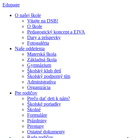
Edupage
O našej škole
Vitajte na DSB!
O škole
Pedagogický koncept a EIVA
Dary a príspevky
Fotogaléria
Naše oddelenia
Materská škola
Základná škola
Gymnázium
Školský klub detí
Školský podporný tím
Administratíva
Organizácia
Pre rodičov
Prečo dať deti k nám?
Školské poriadky
Školné
Formuláre
Prázdniny
Prestupy
Ostatné dokumenty
Rada rodičov