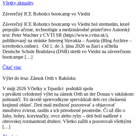
Všetky aktuality
Záverečný ICE Robotics bootcamp vo Viedni
Záverečný ICE Robotics bootcamp vo Viedni bol stretnutím, ktoré
prepojilo učenie, technológie a medzinárodné priateľstvo Autorský
text: Peter Wachter z CVTI SR (https://www.cvtisr.sk/),
publikovaný na stránke Interreg Slovakia – Austria (Blog Archive –
icerobotics.online). Od 1. do 3. júna 2026 sa žiaci a učitelia
Deutsche Schule Bratislava (DSB) stretli vo Viedni na záverečnom
bootcampe […]
Čítať viac
Výlet do lesa: Zámok Orth v Rakúsku
V máji 2026 Včielky a Trpaslíci podnikli spolu
s prvákmi celodenný výlet na zámok Orth an der Donau v rakúskom
pohraničí. Tri skvelé sprievodkyne sprevádzali deti cez chránenú
krajinnú oblasť. Deti mali možnosť pozorovať a objavovať
množstvo zvierat, rastlín a ich prirodzené prostredie. Či už išlo o
žaby, bobry, korytnačky, ovce alebo ryby – deti boli nadšené z
obrovskej rozmanitosti druhov. Všetko zažili a pozorovali všetkými
[…]