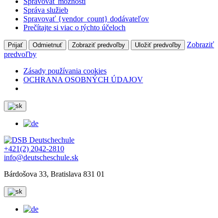
Spravovať možnosti
Správa služieb
Spravovať {vendor_count} dodávateľov
Prečítajte si viac o týchto účeloch
Zobraziť
Prijať
Odmietnuť
Zobraziť predvoľby
Uložiť predvoľby
predvoľby
Zásady používania cookies
OCHRANA OSOBNÝCH ÚDAJOV
+421(2) 2042-2810
info@deutscheschule.sk
Bárdošova 33, Bratislava 831 01