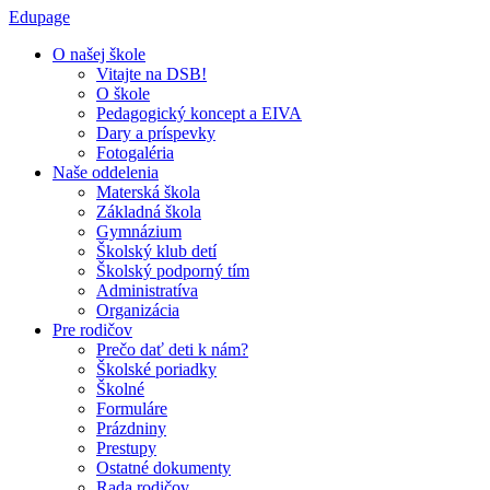
Edupage
O našej škole
Vitajte na DSB!
O škole
Pedagogický koncept a EIVA
Dary a príspevky
Fotogaléria
Naše oddelenia
Materská škola
Základná škola
Gymnázium
Školský klub detí
Školský podporný tím
Administratíva
Organizácia
Pre rodičov
Prečo dať deti k nám?
Školské poriadky
Školné
Formuláre
Prázdniny
Prestupy
Ostatné dokumenty
Rada rodičov