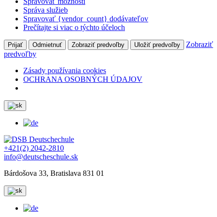
Spravovať možnosti
Správa služieb
Spravovať {vendor_count} dodávateľov
Prečítajte si viac o týchto účeloch
Zobraziť
Prijať
Odmietnuť
Zobraziť predvoľby
Uložiť predvoľby
predvoľby
Zásady používania cookies
OCHRANA OSOBNÝCH ÚDAJOV
+421(2) 2042-2810
info@deutscheschule.sk
Bárdošova 33, Bratislava 831 01