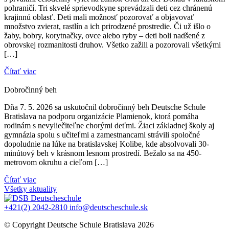
pohraničí. Tri skvelé sprievodkyne sprevádzali deti cez chránenú
krajinnú oblasť. Deti mali možnosť pozorovať a objavovať
množstvo zvierat, rastlín a ich prirodzené prostredie. Či už išlo o
žaby, bobry, korytnačky, ovce alebo ryby – deti boli nadšené z
obrovskej rozmanitosti druhov. Všetko zažili a pozorovali všetkými
[…]
Čítať viac
Dobročinný beh
Dňa 7. 5. 2026 sa uskutočnil dobročinný beh Deutsche Schule
Bratislava na podporu organizácie Plamienok, ktorá pomáha
rodinám s nevyliečiteľne chorými deťmi. Žiaci základnej školy aj
gymnázia spolu s učiteľmi a zamestnancami strávili spoločné
dopoludnie na lúke na bratislavskej Kolibe, kde absolvovali 30-
minútový beh v krásnom lesnom prostredí. Bežalo sa na 450-
metrovom okruhu a cieľom […]
Čítať viac
Všetky aktuality
+421(2) 2042-2810
info@deutscheschule.sk
© Copyright Deutsche Schule Bratislava 2026