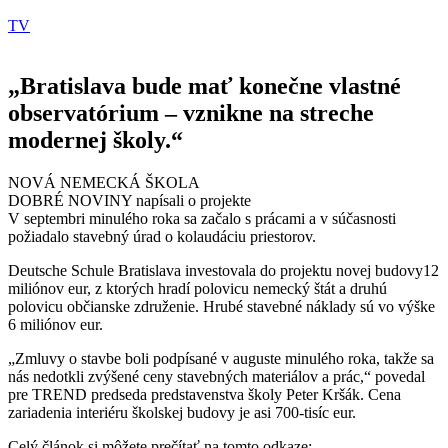
TV
„Bratislava bude mať konečne vlastné
observatórium – vznikne na streche
modernej školy.“
NOVÁ NEMECKÁ ŠKOLA
DOBRÉ NOVINY napísali o projekte
V septembri minulého roka sa začalo s prácami a v súčasnosti
požiadalo stavebný úrad o kolaudáciu priestorov.
Deutsche Schule Bratislava investovala do projektu novej budovy12
miliónov eur, z ktorých hradí polovicu nemecký štát a druhú
polovicu občianske združenie. Hrubé stavebné náklady sú vo výške
6 miliónov eur.
„Zmluvy o stavbe boli podpísané v auguste minulého roka, takže sa
nás nedotkli zvýšené ceny stavebných materiálov a prác,“ povedal
pre TREND predseda predstavenstva školy Peter Kršák. Cena
zariadenia interiéru školskej budovy je asi 700-tisíc eur.
Celý článok si môžete prečítať na tomto odkaze: