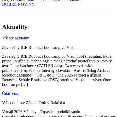
DOBRÉ NOVINY
Aktuality
Všetky aktuality
Záverečný ICE Robotics bootcamp vo Viedni
Záverečný ICE Robotics bootcamp vo Viedni bol stretnutím, ktoré
prepojilo učenie, technológie a medzinárodné priateľstvo Autorský
text: Peter Wachter z CVTI SR (https://www.cvtisr.sk/),
publikovaný na stránke Interreg Slovakia – Austria (Blog Archive –
icerobotics.online). Od 1. do 3. júna 2026 sa žiaci a učitelia
Deutsche Schule Bratislava (DSB) stretli vo Viedni na záverečnom
bootcampe […]
Čítať viac
Výlet do lesa: Zámok Orth v Rakúsku
V máji 2026 Včielky a Trpaslíci podnikli spolu
s prvákmi celodenný výlet na zámok Orth an der Donau v rakúskom