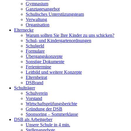
Gymnasium
Ganztagesangebot
Schulisches Unterstüzungsteam
Verwaltung
Organisation
Elternecke
Warum sollten Sie Ihre Kinder zu uns schicken?
Schul- und Kindergartenordnungen
Schulgeld
Formulare
Übergangskonzepte
Sonstige Dokumente
Ferientermine
Leitbild und weitere Konzepte
Elternbeirat
DSBrand
Schulträger
Schulverein
Vorstand
Wirtschaftsprüfungsberichte
Gründung der DSB
Sponsoring – Sommerklasse
DSB als Arbeitgeber
Unsere Schule in 4 min.
Stellenangebote