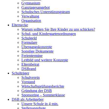
Gymnasium
Ganztagesangebot
Schulisches Unterstüzungsteam
Verwaltung
Organisation
Elternecke
Warum sollten Sie Ihre Kinder zu uns schicken?
Schul- und Kindergartenordnungen
Schulgeld
Formulare
Übergangskonzepte
Sonstige Dokumente
Ferientermine
Leitbild und weitere Konzepte
Elternbeirat
DSBrand
Schulträger
Schulverein
Vorstand
Wirtschaftsprüfungsberichte
Gründung der DSB
Sponsoring – Sommerklasse
DSB als Arbeitgeber
Unsere Schule in 4 min.
Stellenangebote