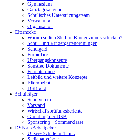
Gymnasium
Ganztagesangebot
Schulisches Unterstüzungsteam
Verwaltung
Organisation
Elternecke
Warum sollten Sie Ihre Kinder zu uns schicken?
Schul- und Kindergartenordnungen
Schulgeld
Formulare
Übergangskonzepte
Sonstige Dokumente
Ferientermine
Leitbild und weitere Konzepte
Elternbeirat
DSBrand
Schulträger
Schulverein
Vorstand
Wirtschaftsprüfungsberichte
Gründung der DSB
Sponsoring – Sommerklasse
DSB als Arbeitgeber
Unsere Schule in 4 min.
Stellenangebote