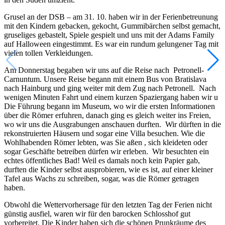
Grusel an der DSB – am 31. 10. haben wir in der Ferienbetreunung
mit den Kindern gebacken, gekocht, Gummibärchen selbst gemacht,
gruseliges gebastelt, Spiele gespielt und uns mit der Adams Family
auf Halloween eingestimmt. Es war ein rundum gelungener Tag mit
vielen tollen Verkleidungen.
Am Donnerstag begaben wir uns auf die Reise nach Petronell-
Carnuntum. Unsere Reise begann mit einem Bus von Bratislava
nach Hainburg und ging weiter mit dem Zug nach Petronell. Nach
wenigen Minuten Fahrt und einem kurzen Spaziergang haben wir u
Die Führung begann im Museum, wo wir die ersten Informationen
über die Römer erfuhren, danach ging es gleich weiter ins Freien,
wo wir uns die Ausgrabungen anschauen durften. Wir dürften in die
rekonstruierten Häusern und sogar eine Villa besuchen. Wie die
Wohlhabenden Römer lebten, was Sie aßen , sich kleideten oder
sogar Geschäfte betreiben dürfen wir erleben. Wir besuchten ein
echtes öffentliches Bad! Weil es damals noch kein Papier gab,
durften die Kinder selbst ausprobieren, wie es ist, auf einer kleiner
Tafel aus Wachs zu schreiben, sogar, was die Römer getragen
haben.
Obwohl die Wettervorhersage für den letzten Tag der Ferien nicht
günstig ausfiel, waren wir für den barocken Schlosshof gut
vorbereitet. Die Kinder haben sich die schönen Prunkräume des