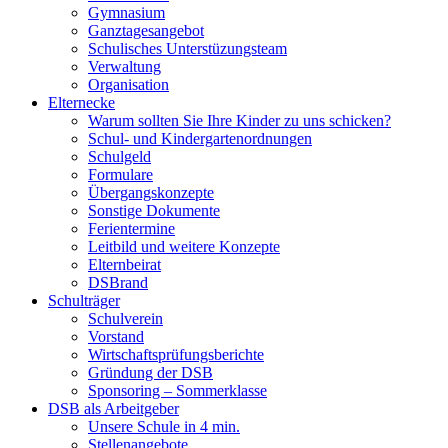
Gymnasium
Ganztagesangebot
Schulisches Unterstüzungsteam
Verwaltung
Organisation
Elternecke
Warum sollten Sie Ihre Kinder zu uns schicken?
Schul- und Kindergartenordnungen
Schulgeld
Formulare
Übergangskonzepte
Sonstige Dokumente
Ferientermine
Leitbild und weitere Konzepte
Elternbeirat
DSBrand
Schulträger
Schulverein
Vorstand
Wirtschaftsprüfungsberichte
Gründung der DSB
Sponsoring – Sommerklasse
DSB als Arbeitgeber
Unsere Schule in 4 min.
Stellenangebote