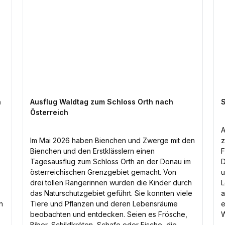
n
Ausflug Waldtag zum Schloss Orth nach
S
Österreich
A
Im Mai 2026 haben Bienchen und Zwerge mit den
z
Bienchen und den Erstklässlern einen
F
Tagesausflug zum Schloss Orth an der Donau im
D
österreichischen Grenzgebiet gemacht. Von
u
drei tollen Rangerinnen wurden die Kinder durch
L
das Naturschutzgebiet geführt. Sie konnten viele
a
n
Tiere und Pflanzen und deren Lebensräume
e
beobachten und entdecken. Seien es Frösche,
W
Biber, Schildkröten, Schafe oder Fische, die