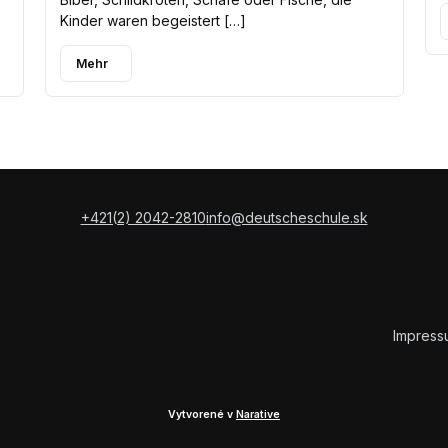
Kinder waren begeistert […]
Mehr
+421(2) 2042-2810
info@deutscheschule.sk
Impress
Vytvorené v
Narative