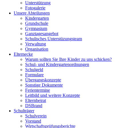
Unterstützung
Fotogalerie
Unsere Abteilungen
Kindergarten
Grundschule
Gymnasium
Ganztagesangebot
Schulisches Unterstüzungsteam
Verwaltung
Organisation
Elternecke
Warum sollten Sie Ihre Kinder zu uns schicken?
Schul- und Kindergartenordnungen
Schulgeld
Formulare
Übergangskonzepte
Sonstige Dokumente
Ferientermine
Leitbild und weitere Konzepte
Elternbeirat
DSBrand
Schulträger
Schulverein
Vorstand
Wirtschaftsprüfungsberichte