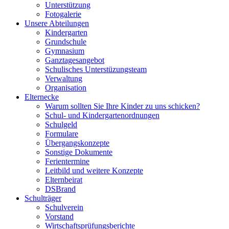
Unterstützung
Fotogalerie
Unsere Abteilungen
Kindergarten
Grundschule
Gymnasium
Ganztagesangebot
Schulisches Unterstüzungsteam
Verwaltung
Organisation
Elternecke
Warum sollten Sie Ihre Kinder zu uns schicken?
Schul- und Kindergartenordnungen
Schulgeld
Formulare
Übergangskonzepte
Sonstige Dokumente
Ferientermine
Leitbild und weitere Konzepte
Elternbeirat
DSBrand
Schulträger
Schulverein
Vorstand
Wirtschaftsprüfungsberichte