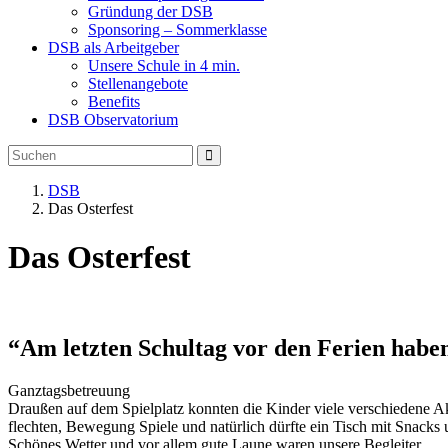
Gründung der DSB
Sponsoring – Sommerklasse
DSB als Arbeitgeber
Unsere Schule in 4 min.
Stellenangebote
Benefits
DSB Observatorium
DSB
Das Osterfest
Das Osterfest
“Am letzten Schultag vor den Ferien haben 
Ganztagsbetreuung
Draußen auf dem Spielplatz konnten die Kinder viele verschiedene A
flechten, Bewegung Spiele und natürlich dürfte ein Tisch mit Snacks 
Schönes Wetter und vor allem gute Laune waren unsere Begleiter.