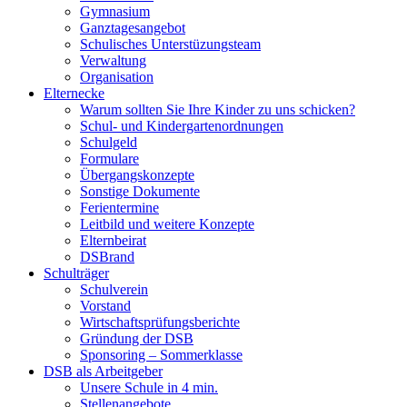
Gymnasium
Ganztagesangebot
Schulisches Unterstüzungsteam
Verwaltung
Organisation
Elternecke
Warum sollten Sie Ihre Kinder zu uns schicken?
Schul- und Kindergartenordnungen
Schulgeld
Formulare
Übergangskonzepte
Sonstige Dokumente
Ferientermine
Leitbild und weitere Konzepte
Elternbeirat
DSBrand
Schulträger
Schulverein
Vorstand
Wirtschaftsprüfungsberichte
Gründung der DSB
Sponsoring – Sommerklasse
DSB als Arbeitgeber
Unsere Schule in 4 min.
Stellenangebote