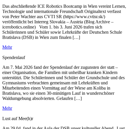
Das abschließende ICE Robotics Bootcamp in Wien vereint Lernen,
Technologie und internationale Freundschaft Originaltext verfasst
von Peter Wachter aus CVTI SR (https://www.cvtisr.sk/)
veröffentlicht bei Interreg Slovakia – Austria (Blog Archive –
icerobotics.online) Vom 1. bis 3. Juni 2026 trafen sich
Schülerinnen und Schüler sowie Lehrkräfte der Deutschen Schule
Bratislava (DSB) in Wien zum finalen […]
Mehr
Spendenlauf
Am 7. Mai 2026 fand der Spendenlauf der zugunsten der statt –
einer Organisation, die Familien mit unheilbar kranken Kindern
unterstützt. Die Schülerinnen und Schüler der Grundschule und des
Gymnasiums verbrachten gemeinsam mit Lehrkräften und
Mitarbeitenden einen Vormittag auf der Wiese am Koliba in
Bratislava, wo sie einen 30-minütigen Lauf in wunderschöner
Waldumgebung absolvierten. Gelaufen […]
Mehr
Lust auf Mee(h)r
Am 29.04. fand in der Aula der DSB unser kultureller Abend „Lust